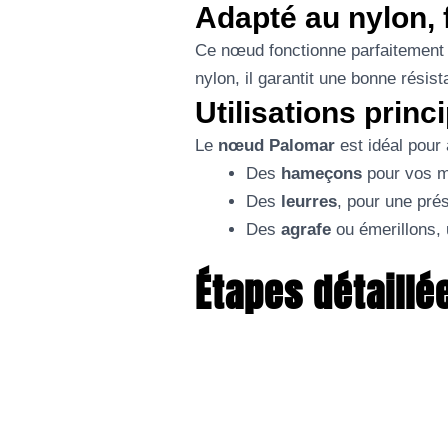
Adapté au nylon, 
Ce nœud fonctionne parfaitement a
nylon, il garantit une bonne résis
Utilisations princ
Le
nœud Palomar
est idéal pour 
Des
hameçons
pour vos m
Des
leurres
, pour une pré
Des
agrafe
ou émerillons, 
Étapes détaillé