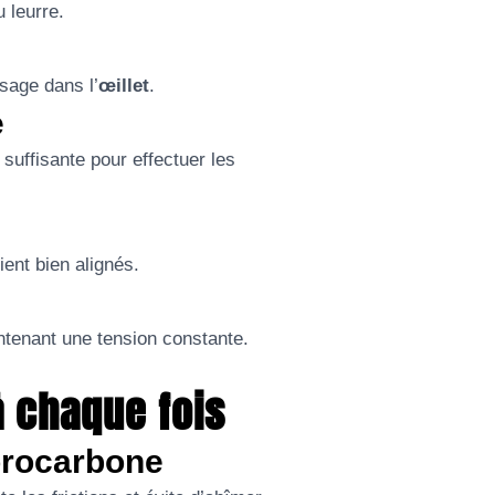
 leurre.
ssage dans l’
œillet
.
e
 suffisante pour effectuer les
ent bien alignés.
tenant une tension constante.
 chaque fois
uorocarbone