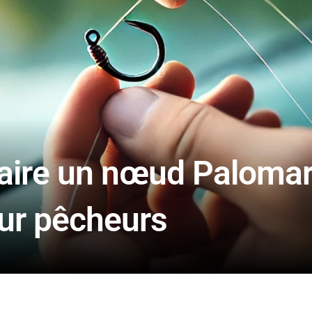
ire un nœud Palomar
our pêcheurs