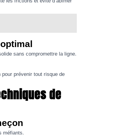
te les frictions et évite d’abîmer
 optimal
solide sans compromettre la ligne.
 pour prévenir tout risque de
echniques de
ameçon
s méfiants.