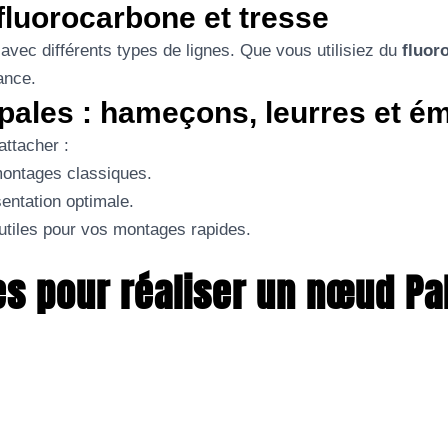
fluorocarbone et tresse
vec différents types de lignes. Que vous utilisiez du
fluor
tance.
ipales : hameçons, leurres et ém
attacher :
ontages classiques.
sentation optimale.
utiles pour vos montages rapides.
es pour réaliser un nœud P