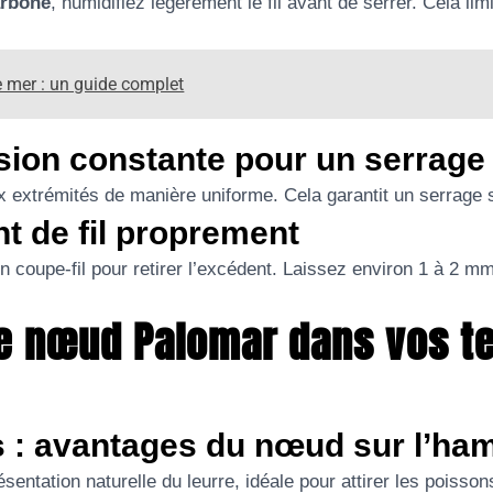
arbone
, humidifiez légèrement le fil avant de serrer. Cela limi
 mer : un guide complet
sion constante pour un serrage
x extrémités de manière uniforme. Cela garantit un serrage 
nt de fil proprement
n coupe-fil pour retirer l’excédent. Laissez environ 1 à 2 mm
 le nœud Palomar dans vos t
s : avantages du nœud sur l’h
entation naturelle du leurre, idéale pour attirer les poisson