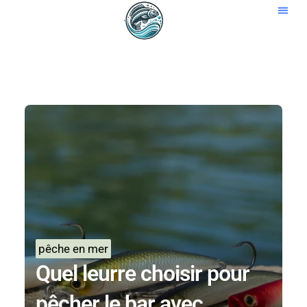
Aller
au
Techniq
contenu
pêche en mer
Quel leurre choisir pour
pêcher le bar avec